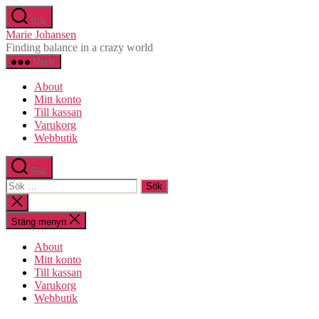
Hoppa
Sök
till
Marie Johansen
innehåll
Finding balance in a crazy world
Meny
About
Mitt konto
Till kassan
Varukorg
Webbutik
Sök
Sök
efter:
Stäng
sökningen
Stäng menyn
About
Mitt konto
Till kassan
Varukorg
Webbutik