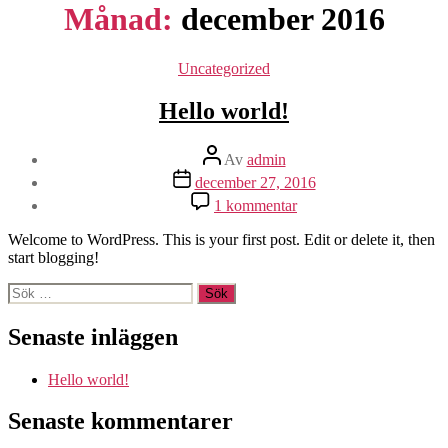
Månad:
december 2016
Kategorier
Uncategorized
Hello world!
Inläggsförfattare
Av
admin
Inläggsdatum
december 27, 2016
till
1 kommentar
Hello
world!
Welcome to WordPress. This is your first post. Edit or delete it, then
start blogging!
Sök
efter:
Senaste inläggen
Hello world!
Senaste kommentarer